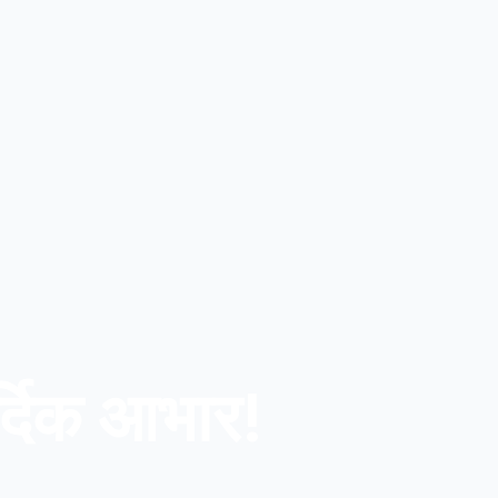
्दिक आभार!​