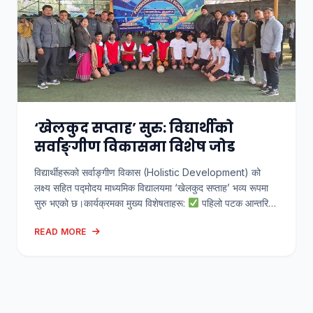
‘खेलकुद सप्ताह’ सुरु: विद्यार्थीको
सर्वाङ्गीण विकासमा विशेष जोड
विद्यार्थीहरूको सर्वाङ्गीण विकास (Holistic Development) को
लक्ष्य सहित पद्मोदय माध्यमिक विद्यालयमा ‘खेलकुद सप्ताह’ भव्य रूपमा
सुरु भएको छ।​कार्यक्रमका मुख्य विशेषताहरू:
पहिलो पटक आन्तरिक
फुटसल (Futsal) प्रतियोगिता
बौद्धिक क्षमताका लागि हाजिरीजवाफ
READ MORE
(Quiz)
स्वास्थ्य सचेतनाका लागि स्वास्थ्य शिविर (Health
Camp)​ विद्यालय व्यवस्थापन समितिका अध्यक्ष, प्रधानाध्यापक तथा
शिक्षकज्यूहरूले खेलकुदलाई केवल मनोरञ्जन नभई अनुशासन, नेतृत्व
विकास […]