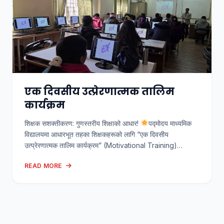
एक दिवसीय उत्प्रेरणात्मक तालिम
कार्यक्रम
शिक्षक सशक्तीकरण: गुणस्तरीय शिक्षाको आधार!
पद्मोदय माध्यमिक
विद्यालयमा आधारभूत तहका शिक्षकहरूको लागि “एक दिवसीय
उत्प्रेरणात्मक तालिम कार्यक्रम” (Motivational Training)
आयोजना गरिएको जानकारी गराउँदछौं। यस कार्यक्रमको मुख्य उद्देश्य
READ MORE
शिक्षकहरूलाई समयसापेक्ष शिक्षण विधि, प्रविधि र उत्प्रेरणा प्रदान गर्नु
हो। कार्यक्रमको विवरण:
मिति: २०८१/०९/०८ गते
समय: बिहान
११:०० देखि दिउँसो २:०० बजेसम्म l
स्थान: पद्मोदय […]