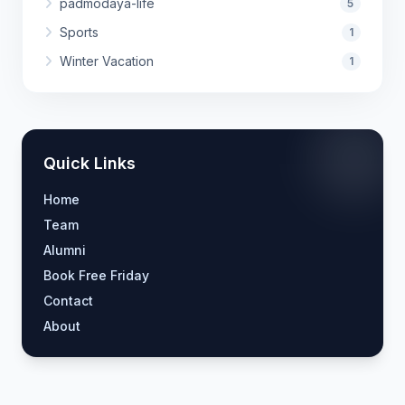
padmodaya-life
5
Sports
1
Winter Vacation
1
Quick Links
Home
Team
Alumni
Book Free Friday
Contact
About