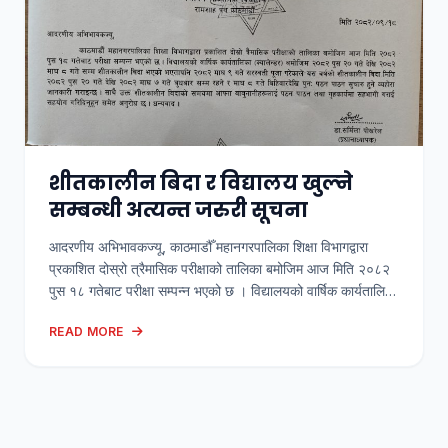
शीतकालीन बिदा र विद्यालय खुल्ने
सम्बन्धी अत्यन्त जरुरी सूचना
आदरणीय अभिभावकज्यू, काठमाडौँ महानगरपालिका शिक्षा विभागद्वारा
प्रकाशित दोस्रो त्रैमासिक परीक्षाको तालिका बमोजिम आज मिति २०८२
पुस १८ गतेबाट परीक्षा सम्पन्न भएको छ । विद्यालयको वार्षिक कार्यतालिका
(क्यालेन्डर) बमोजिम २०८२ पुस २० गते देखि २०८२ माघ ८ गते सम्म
READ MORE
शीतकालीन बिदा भएको भएतापनि २०८२ माघ ९ गते सरस्वती पूजा
परेकाले यस वर्षको शीतकालीन बिदा मिति २०८२ […]